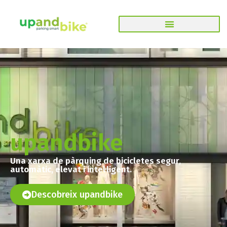
upandbike
Una xarxa de pàrquing de bicicletes segur,
automàtic, elevat i intel·ligent.
Descobreix upandbike