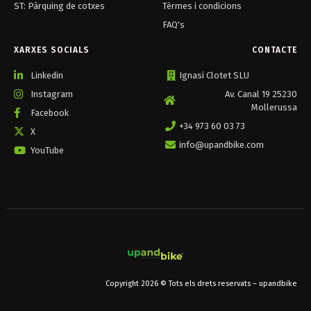
ST: Pàrquing de cotxes
Tèrmes i condicions
FAQ's
XARXES SOCIALS
CONTACTE
Linkedin
Ignasi Clotet SLU
Instagram
Av. Canal 19 25230
Mollerussa
Facebook
+34 973 60 03 73
X
info@upandbike.com
YouTube
Copyright 2026 © Tots els drets reservats – upandbike