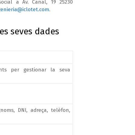
ocial a Av. Canal, 19 25230
genieria@iclotet.com
.
les seves dades
nts per gestionar la seva
gnoms, DNI, adreça, telèfon,