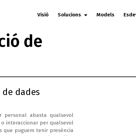
Visió
Solucions
Models
Esde
ció de
ó de dades
er personal abasta qualsevol
o interaccionar per qualsevol
es que puguem tenir presència