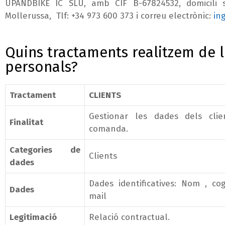
UPANDBIKE IC SLU, amb CIF B-67824532, domicili s
Mollerussa, Tlf: +34 973 600 373 i correu electrònic:
in
Quins tractaments realitzem de 
personals?
Tractament
CLIENTS
Gestionar les dades dels clie
Finalitat
comanda.
Categories de
Clients
dades
Dades identificatives: Nom , co
Dades
mail
Legitimació
Relació contractual.