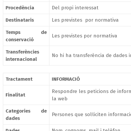
Procedència
Del propi interessat
Destinataris
Les previstes por normativa
Temps de
Les previstes por normativa
conservació
Transferències
No hi ha transferència de dades 
internacional
Tractament
INFORMACIÓ
Respondre les peticions de infor
Finalitat
la web
Categories de
Persones que sol·liciten informaci
dades
Dades
Nom, cognoms, mail i telèfon